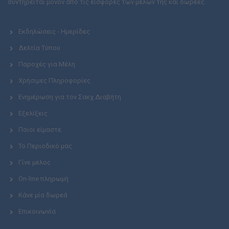
συντηρείται μόνον από τις εισφορές των μελών της και δωρεές.
Εκδηλώσεις - Ημερίδες
Δελτία Τύπου
Παροχές για Μέλη
Χρήσιμες Πληροφορίες
Ενημέρωση για τον Σακχ.Διαβήτη
Εξελίξεις
Ποιοι είμαστε
Το Περιοδικό μας
Γίνε μέλος
On-line πληρωμή
Κάνε μία δωρεά
Επικοινωνία