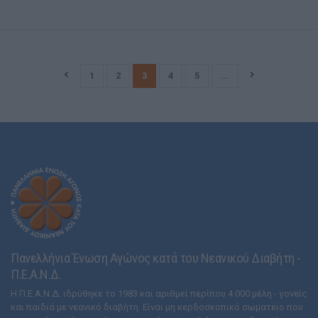
1
2
3
4
5
...
Πανελλήνια Ένωση Αγώνος κατά του Νεανικού Διαβήτη -
Π.Ε.Α.Ν.Δ.
Η Π.Ε.Α.Ν.Δ. ιδρύθηκε το 1983 και αριθμεί περίπου 4.000 μέλη - γονείς
και παιδιά με νεανικό διαβήτη. Είναι μη κερδοσκοπικό σωματείο που