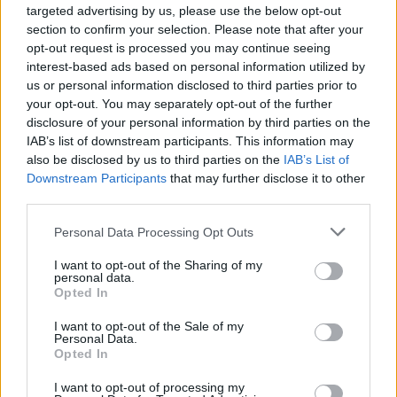
targeted advertising by us, please use the below opt-out
section to confirm your selection. Please note that after your
opt-out request is processed you may continue seeing
interest-based ads based on personal information utilized by
us or personal information disclosed to third parties prior to
your opt-out. You may separately opt-out of the further
disclosure of your personal information by third parties on the
Τεχνητό πάγκρεας: H πρόοδος στην αντιμετώπιση
IAB’s list of downstream participants. This information may
του ΔΙΑΒΗΤΗ
also be disclosed by us to third parties on the
IAB’s List of
Downstream Participants
that may further disclose it to other
Τρίτη, 25 Ιουνίου 2019
third parties.
Ολοένα και πιο κοντά στην όσο το δυνατόν πιο
φυσιολογική καθημερινότητα φέρνει η εξέλιξη της
τεχνολογίας τα άτομα με σακχαρώδη διαβήτη.Τα
Personal Data Processing Opt Outs
τεχνολογικά επιτεύγματα στο πεδίο της νόσου, με κύριους
εκπροσώπους τις αντλίες ινσουλίνης, τους αισθητήρες και
I want to opt-out of the Sharing of my
το συνδυασμό αυτών σε ένα κλειστό κύκλωμα χορήγησης
personal data.
ινσουλίνης (τεχνητό πάγκρεας), παρέχουν μεγαλύτερη
Opted In
ελευθερία στους πάσχοντες, απαλλάσσοντάς τους από
την δύσκολη καθημερινή ρουτίνα τους.
I want to opt-out of the Sale of my
Personal Data.
Opted In
Περισσότερα
I want to opt-out of processing my