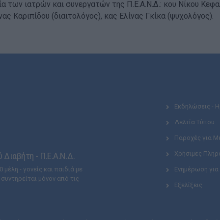
ία των ιατρών και συνεργατών της Π.Ε.Α.Ν.Δ.: κου Νίκου Κεφ
ας Καριπίδου (διαιτολόγος), κας Ελίνας Γκίκα (ψυχολόγος).
Εκδηλώσεις - 
Δελτία Τύπου
Παροχές για Μ
Χρήσιμες Πληρ
Διαβήτη - Π.Ε.Α.Ν.Δ.
 μέλη - γονείς και παιδιά με
Ενημέρωση για
 συντηρείται μόνον από τις
Εξελίξεις