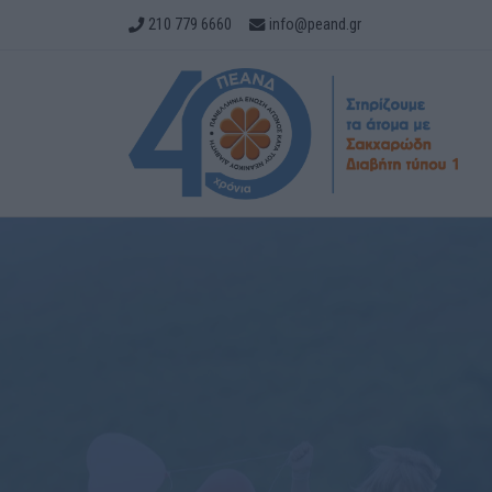
210 779 6660
info@peand.gr