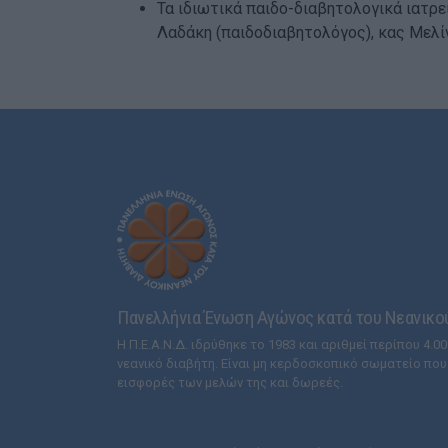
Τα ιδιωτικά παιδο-διαβητολογικά ιατρε
Λαδάκη (παιδοδιαβητολόγος), κας Μελίν
Πανελλήνια Ένωση Αγώνος κατά του Νεανικού 
Η Π.Ε.Α.Ν.Δ. ιδρύθηκε το 1983 και αριθμεί περίπου 4.000
νεανικό διαβήτη. Είναι μη κερδοσκοπικό σωματείο που
εισφορές των μελών της και δωρεές.