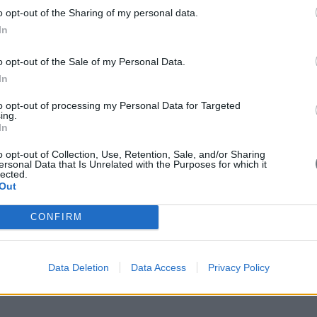
ο Παιδί
» το 1995. Το «Μαζί για το Παιδί» και τα μέλη του π
o opt-out of the Sharing of my personal data.
ο Παιδί» τιμήθηκε το 2016 με το Αργυρό Μετάλλιο της Ακαδημ
In
ίου Νεολαίας Ε.ΣΥ.Ν.
από τον Οκτώβρη του 2008.
o opt-out of the Sale of my Personal Data.
In
ήθειας και υποστήριξης με:
to opt-out of processing my Personal Data for Targeted
ing.
.Δ.Ε.),
In
σηλευτικής
,
αποδιστριακού Πανεπιστημίου Αθηνών
,
o opt-out of Collection, Use, Retention, Sale, and/or Sharing
ersonal Data that Is Unrelated with the Purposes for which it
ικών Εφαρμογών του Εθνικού Καποδιστριακού Πανεπιστημίο
lected.
Out
CONFIRM
γασία με
παιδο-διαβητολογικά ιατρεία της χώρας
, δημόσιου 
ία των Νοσοκομείων Παίδων: "Π. & Α. Κυριακού", "Αγία Σοφία
Data Deletion
Data Access
Privacy Policy
", Γ.Ν. Θεσσαλονίκης "Ιπποκράτειο"
ρεία των Κλινικών: “Παίδων ΜΗΤΕΡΑ”, “Παιδιατρικό Κέντρο Αθη