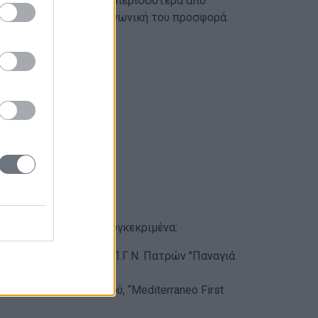
ροσφέρουν υπηρεσίες σε περισσότερα από
ίας Αθηνών για την κοινωνική του προσφορά.
υ Αθηνών
.
και ιδιωτικού τομέα. Συγκεκριμένα:
", "Παίδων Πεντέλης", Π.Γ.Ν. Πατρών "Παναγιά
νών” Όμιλος Ιατρικού, “Mediterraneo First