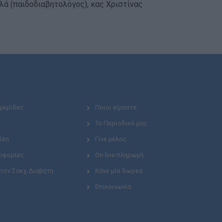
αλά (παιδοδιαβητολόγος), κας Χριστίνας
Ημερίδες
Ποιοι είμαστε
Το Περιοδικό μας
έλη
Γίνε μέλος
οφορίες
On-line πληρωμή
 τον Σακχ.Διαβήτη
Κάνε μία δωρεά
Επικοινωνία