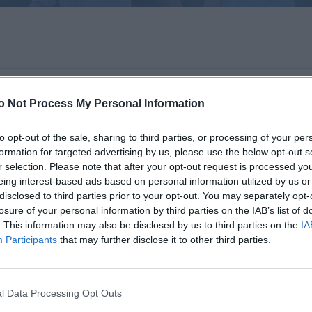
ς
o Not Process My Personal Information
 τα νόμιμα δικαιώματα και τα συμφέροντα των ατόμων με Σακ
to opt-out of the sale, sharing to third parties, or processing of your per
νείς φορείς για την εξασφάλιση της ποιότητας ζωής των ατό
formation for targeted advertising by us, please use the below opt-out s
r selection. Please note that after your opt-out request is processed y
eing interest-based ads based on personal information utilized by us or
ί:
disclosed to third parties prior to your opt-out. You may separately opt-
losure of your personal information by third parties on the IAB’s list of
Νεανικό Διαβήτη JDRF
.
. This information may also be disclosed by us to third parties on the
IA
ς Ομοσπονδίας για το διαβήτη ΕΛ.Ο.ΔΙ. (από το 1997 έως το
Participants
that may further disclose it to other third parties.
l Data Processing Opt Outs