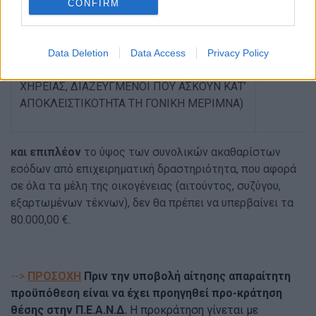
CONFIRM
ΕΓΓΑΜΟΙ – ΜΕΡΗ ΣΥΜΦΩΝΟΥ ΣΥΜΒΙΩΣΗΣ
24.000,
Data Deletion
Data Access
Privacy Policy
MO
ΝΟΓΟΝΕΙΣ (ΑΓΑΜΟΙ, ΣΕ ΚΑΤΑΣΤΑΣΗ
29.000,
ΧΗΡΕΙΑΣ, ΔΙΑΖΕΥΓΜΕΝΟΙ ΠΟΥ ΑΣΚΟΥΝ ΚΑΤ’
ΑΠΟΚΛΕΙΣΤΙΚΟΤΗΤΑ ΤΗ ΓΟΝΙΚΗ ΜΕΡΙΜΝΑ)
και επιπλέον
το ύψος των συνολικών ακαθαρίστων
εσόδων από επιχειρηματική δραστηριότητα, που αφορά
σε όλα τα μέλη της οικογένειας (αιτούντος, συζύγου,
εξαρτωμένων τέκνων), δεν θα πρέπει να υπερβαίνει τα
80.000,00 €.
-->
ΠΡΟΣΟΧΗ
Πριν την υποβολή αίτησης
α
παραίτητη
προϋπόθεση είναι να έχει προηγηθεί προ-κράτηση
θέσης στην Π.Ε.Α.Ν.Δ.
Η προκράτηση γίνεται με