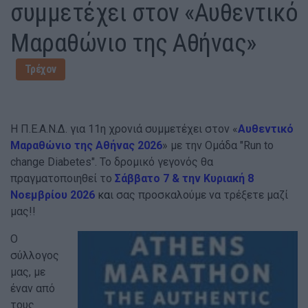
συμμετέχει στον «Αυθεντικό
Μαραθώνιο της Αθήνας»
Τρέχον
Η Π.Ε.Α.Ν.Δ. για 11η χρονιά συμμετέχει στον «
Αυθεντικό
Μαραθώνιο της Αθήνας 2026
» με την Ομάδα "Run to
change Diabetes". Το δρομικό γεγονός θα
πραγματοποιηθεί το
Σάββατο 7 & την Κυριακή 8
Νοεμβρίου 2026
κα
ι σας προσκαλούμε να τρέξετε μαζί
μας!!
Ο
σύλλογος
μας, με
έναν από
τους