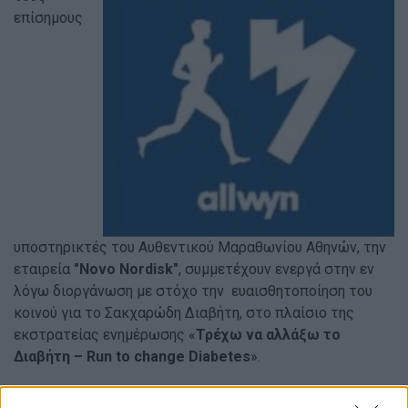
επίσημους
υποστηρικτές του Αυθεντικού Μαραθωνίου Αθηνών, την
εταιρεία
"Novo Nordisk"
, συμμετέχουν ενεργά στην εν
λόγω διοργάνωση με στόχο την ευαισθητοποίηση του
κοινού για το Σακχαρώδη Διαβήτη, στο πλαίσιο της
εκστρατείας ενημέρωσης «
Τρέχω να αλλάξω το
Διαβήτη – Run to change Diabetes
».