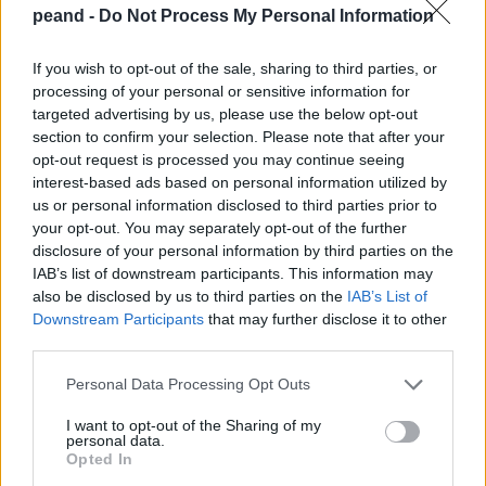
peand -
Do Not Process My Personal Information
Οι αποστάσεις που μπορείτε να δηλώσετε συμμετοχή
είναι οι εξής:
If you wish to opt-out of the sale, sharing to third parties, or
processing of your personal or sensitive information for
Mαραθώνιος Δρόμος 42 χλμ
. - άτομα 20 ετών και
targeted advertising by us, please use the below opt-out
άνω (Κυριακή 8 Νοεμβρίου 2026 -
γεννημένοι/ες το
section to confirm your selection. Please note that after your
2006 και ανω
) / έναρξη 8:30πμ
opt-out request is processed you may continue seeing
Αγώνας Δρόμου 10 χλμ
. - άτομα 15 ετών και άνω
interest-based ads based on personal information utilized by
(Κυριακή 8 Νοεμβρίου 2026 -
γεννημένοι/ες το
us or personal information disclosed to third parties prior to
2011 και ανω
) / έναρξη 8:00πμ
your opt-out. You may separately opt-out of the further
Αγώνας Δρόμου 5 χλμ.
- άτομα 12 ετών και άνω
disclosure of your personal information by third parties on the
IAB’s list of downstream participants. This information may
(Σάββατο 7 Νοεμβρίου 2026 -
γεννημένοι/ες το
also be disclosed by us to third parties on the
IAB’s List of
2014 και ανω
) / έναρξη 5:00μμ
Downstream Participants
that may further disclose it to other
third parties.
Personal Data Processing Opt Outs
Για τα μέλη της Π.Ε.Α.Ν.Δ.
(ταμειακά ενήμερα για το
I want to opt-out of the Sharing of my
personal data.
τρέχον έτος) παρέχεται
μια συμμετοχή
με τα εξής κόστη:
Opted In
40€/μέλος στην διαδρομή των 42 χλμ.