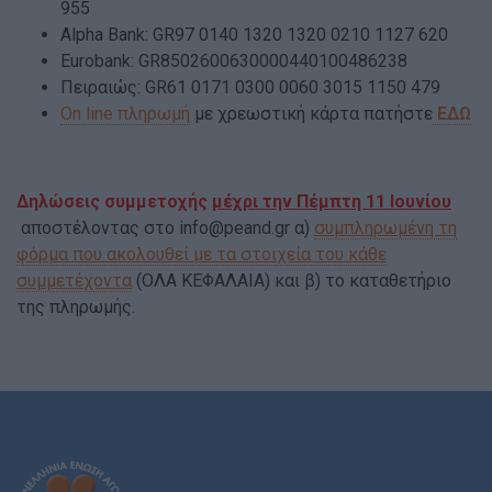
955
Alpha Bank: GR97 0140 1320 1320 0210 1127 620
Eurobank: GR8502600630000440100486238
Πειραιώς: GR61 0171 0300 0060 3015 1150 479
On line πληρωμή
με χρεωστική κάρτα πατήστε
ΕΔΩ
Δηλώσεις συμμετοχής
μέχρι την Πέμπτη 11 Ιουνίου
αποστέλοντας στο
info@peand.gr
α)
συμπληρωμένη τη
φόρμα που ακολουθεί με τα στοιχεία του κάθε
συμμετέχοντα
(ΟΛΑ ΚΕΦΑΛΑΙΑ) και β) το καταθετήριο
της πληρωμής.