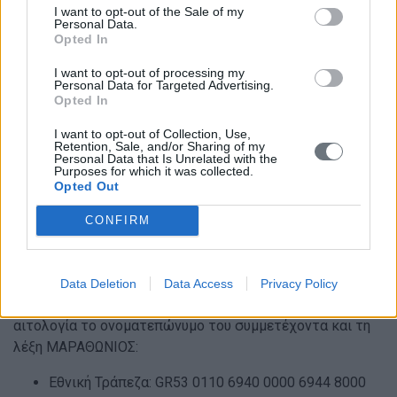
I want to opt-out of the Sale of my
20€/μέλος στην διαδρομή των 10 χλμ.
Personal Data.
Opted In
10€/μέλος στην διαδρομη των 5 χλμ.
I want to opt-out of processing my
Personal Data for Targeted Advertising.
Opted In
Για τους υπόλοιπους συμμετέχοντες,
το κόστος
καθορίζεται ως εξης:
I want to opt-out of Collection, Use,
Retention, Sale, and/or Sharing of my
Personal Data that Is Unrelated with the
55€/άτομο στην διαδρομή των 42 χλμ.
Purposes for which it was collected.
Opted Out
35€/άτομο στην διαδρομή των 10 χλμ.
25€/άτομο στην διαδρομη των 5 χλμ.
CONFIRM
Η πληρωμή μπορεί να γίνει σε έναν απο τους παρακάτω
Data Deletion
Data Access
Privacy Policy
λογαριασμούς του συλλόγου αναγράφοντας στην
αιτολογία το ονοματεπώνυμο του συμμετέχοντα και τη
λέξη ΜΑΡΑΘΩΝΙΟΣ:
Εθνική Τράπεζα: GR53 0110 6940 0000 6944 8000