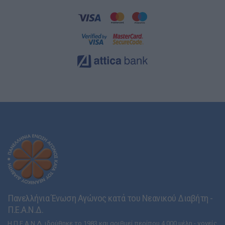
Πανελλήνια Ένωση Αγώνος κατά του Νεανικού Διαβήτη -
Π.Ε.Α.Ν.Δ.
Η Π.Ε.Α.Ν.Δ. ιδρύθηκε το 1983 και αριθμεί περίπου 4.000 μέλη - γονείς