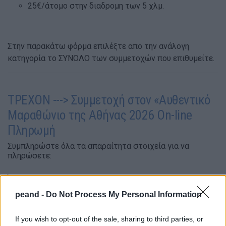
25€/άτομο στην διαδρομη των 5 χλμ.
Στην παρακάτω φόρμα επιλέξτε απο την ανάλογη
κατηγορία το ΣΥΝΟΛΟ των συμμετοχών που επιθυμείτε.
ΤΡΕΧΟΝ ---> Συμμετοχή στον «Αυθεντικό
Μαραθώνιο της Αθήνας 2026 On-line
Πληρωμή
Συμπληρώστε όλα τα απαραίτητα στοιχεία για να
πληρώσετε:
Όνομα:
peand -
Do Not Process My Personal Information
If you wish to opt-out of the sale, sharing to third parties, or