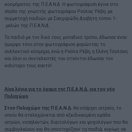
κοσμήματος της Π.Ε.Α.Ν.Δ. Η φωτογράφιση έγινε στο
studio της γνωστής φωτογράφου Ρούλας Ρέβη, με
συμμετοχή παιδιών με Σακχαρώδη Διαβήτη τύπου 1-
μελών της Π.Ε.Α.Ν.Δ.
Τα παιδιά με τον δικό τους μοναδικό τρόπο, έδωσαν έναν
όμορφο τόνο στην φωτογράφιση φορώντας το
συλλεκτικό κόσμημα, ενώ η Ρούλα Ρέβη, η Ελένη Τσολάκη
και όλοι οι συντελεστές του στούντιο έδωσαν τον
καλύτερο τους εαυτό!
Λίγα λόγια για το όραμα της Π.Ε.Α.Ν.Δ. για τον νέο
Πολυχώρο
Στον Πολυχώρο της Π.Ε.Α.Ν.Δ.
θα υπάρχει ιατρείο, το
οποίο θα στελεχώνεται από εξειδικευμένη ομάδα
ιατρών, νοσηλευτών, διαιτολόγων και ψυχολόγων που θα
συμβουλεύουν και θα υποστηρίζουν τα παιδιά, κυρίως σε