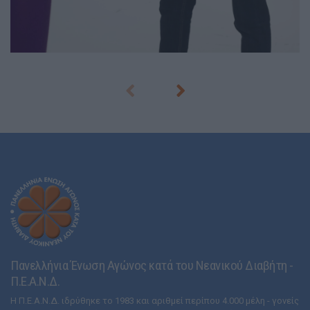
Πανελλήνια Ένωση Αγώνος κατά του Νεανικού Διαβήτη -
Π.Ε.Α.Ν.Δ.
Η Π.Ε.Α.Ν.Δ. ιδρύθηκε το 1983 και αριθμεί περίπου 4.000 μέλη - γονείς