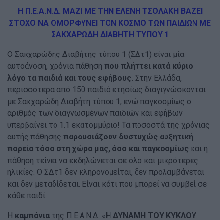
Η Π.Ε.Α.Ν.Δ.
ΜΑΖΙ ΜΕ ΤΗΝ ΕΛΕΝΗ ΤΣΟΛΑΚΗ ΒΑΖΕΙ
ΣΤΟΧΟ
ΝΑ ΟΜΟΡΦΥΝΕΙ ΤΟΝ ΚΟΣΜΟ ΤΩΝ ΠΑΙΔΙΩΝ ΜΕ
ΣΑΚΧΑΡΩΔΗ ΔΙΑΒΗΤΗ ΤΥΠΟΥ 1
Ο Σακχαρώδης Διαβήτης τύπου 1 (ΣΔτ1) είναι μία
αυτοάνοση, χρόνια πάθηση
που πλήττει κατά κύριο
λόγο τα παιδιά και τους εφήβους.
Στην Ελλάδα,
περισσότερα από 150 παιδιά ετησίως διαγιγνώσκονται
με Σακχαρώδη Διαβήτη τύπου 1, ενώ παγκοσμίως ο
αριθμός των διαγνωσμένων παιδιών και εφήβων
υπερβαίνει το 1.1 εκατομμύριο! Τα ποσοστά της χρόνιας
αυτής πάθησης
παρουσιάζουν δυστυχώς αυξητική
πορεία τόσο στη χώρα μας,
όσο και παγκοσμίως
και η
πάθηση τείνει να εκδηλώνεται σε όλο και μικρότερες
ηλικίες. Ο ΣΔτ1 δεν κληρονομείται, δεν προλαμβάνεται
και δεν μεταδίδεται. Είναι κάτι που μπορεί να συμβεί σε
κάθε παιδί.
Η
καμπάνια
της Π.Ε.Α.Ν.Δ. «
Η ΔΥΝΑΜΗ ΤΟΥ ΚΥΚΛΟΥ