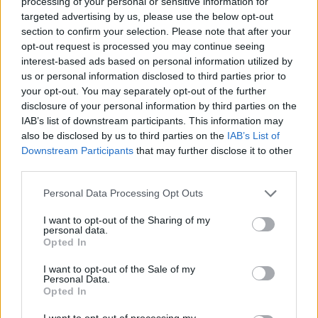
processing of your personal or sensitive information for
targeted advertising by us, please use the below opt-out
section to confirm your selection. Please note that after your
opt-out request is processed you may continue seeing
interest-based ads based on personal information utilized by
us or personal information disclosed to third parties prior to
your opt-out. You may separately opt-out of the further
disclosure of your personal information by third parties on the
IAB’s list of downstream participants. This information may
also be disclosed by us to third parties on the
IAB’s List of
Downstream Participants
that may further disclose it to other
third parties.
Personal Data Processing Opt Outs
I want to opt-out of the Sharing of my
personal data.
Opted In
Τα χρήματα που θα συγκεντρωθούν από τις πωλήσεις
του κοσμήματος, θα διατεθούν για τη δημιουργία
I want to opt-out of the Sale of my
Personal Data.
Πολυχώρου της Π.Ε.Α.Ν.Δ., που θα αποτελεί το πρώτο
Opted In
σημείο αναφοράς για τις οικογένειες των παιδιών με
Σακχαρώδη Διαβήτη τύπου 1.
I want to opt-out of processing my