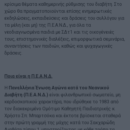
κρίσιμα θέματα καθημερινής ρύθμισης του διαβήτη. Στο
χώρο θα πραγματοποιούνται επίσης ενημερωτικές
εκδηλώσεις, εκπαιδεύσεις και δράσεις του συλλόγου για
τα μέλη (και μη) της Π.Ε.Α.Ν.Δ., για όλα τα
νεοδιαγνωσμένα παιδιά με ΣΔτ1 και τις οικογένειές
τους, επιστημονικές διαλέξεις, επιμορφωτικά σεμινάρια,
συναντήσεις των παιδιών, καθώς και ψυχαγωγικές
δράσεις.
Ποια είναι η Π.Ε.Α.Ν.Δ.
Η
Πανελλήνια Ένωση Αγώνα κατά του Νεανικού
Διαβήτη (Π.Ε.Α.Ν.Δ.)
είναι φιλανθρωπικό σωματείο, μη
κερδοσκοπικού χαρακτήρα, που ιδρύθηκε το 1983 από
τον διακεκριμένο Ομότιμο Καθηγητή Παιδιατρικής κ.
Χρήστο Σπ. Μπαρτσόκα και έκτοτε βρίσκεται σταθερά
στην πρώτη γραμμή της μάχης κατά του Σακχαρώδη
Διαβήτη τύπου 1, υποστηρίζοντας με κάθε τρόπο τα