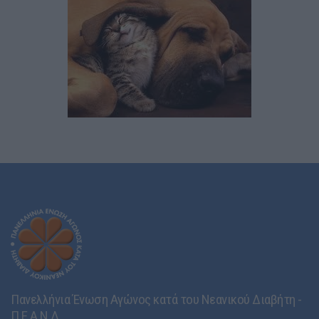
Πανελλήνια Ένωση Αγώνος κατά του Νεανικού Διαβήτη -
Π.Ε.Α.Ν.Δ.