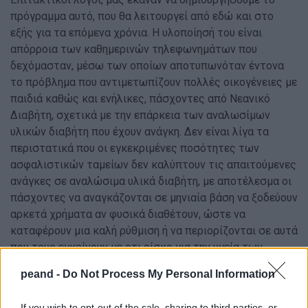
πρόγραμμα αυτό, που θα λειτουργεί από εδώ και στο
εξής για τα επόμενα χρόνια. Η υλοποίησή του είναι
απόρροια των καθημερινών τηλεφωνημάτων που
δεχόμασταν, μέσω των οποίων αποτυπωνόταν έντονα
το πρόβλημα που αντιμετωπίζουν πολλές οικογένειες με
παιδιά καθώς και ενήλικες, πάσχοντες από Νεανικό
Διαβήτη, σχετικά με την επάρκεια των αναλωσίμων
υλικών διαβήτη που έχουν ανάγκη. Δεν είναι λίγα τα
περιστατικά που οι εγκεκριμένες ποσότητες των
ασφαλιστικών ταμείων δεν καλύπτουν τις απαιτούμενες
ανάγκες σε αναλώσιμα υλικά διαβήτη, με αποτέλεσμα οι
πάσχοντες να αναγκάζονται σε μηνιαία βάση να ξοδεύουν
αρκετά χρήματα αν φυσικά διαθέτουν, ώστε να
καταφέρουν μια καλή ρύθμιση ή να περιορίζονται σε αυτά
που τους εγκρίνουν με οτι ρίσκο για την υγεία των
παιδιών τους. Επίσης μην ξεχνάμε και πολλούς ενήλικες
peand -
Do Not Process My Personal Information
με Σακχαρώδη Διαβήτη τύπου 1 κυρίως φοιτητές και
άνεργους, οι οποίοι δεν έχουν δυνατότητα να
If you wish to opt-out of the sale, sharing to third parties, or