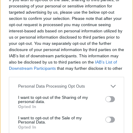
προμηθεύονται τα αναλώσιμα που χρειάζονται και
processing of your personal or sensitive information for
πληρώνουν πολλές φορές μέχρι και τις ινσουλίνες τους
targeted advertising by us, please use the below opt-out
ή στερούνται του τακτικού ελέγχου με οτι αυτό
section to confirm your selection. Please note that after your
συνεπάγεται για το μέλλον τους.
opt-out request is processed you may continue seeing
interest-based ads based on personal information utilized by
Γι’ αυτούς λοιπόν τους λόγους δημιουργούμε την "αποθήκη" υλικών.
us or personal information disclosed to third parties prior to
Πώς μπορείτε και εσείς να βοηθήσετε ?
your opt-out. You may separately opt-out of the further
Προσφέροντας ινσουλίνες - ταινίες μέτρησης
disclosure of your personal information by third parties on the
σακχάρου - βελονάκια - σκαρφιστήρες - σύριγγες -
IAB’s list of downstream participants. This information may
also be disclosed by us to third parties on the
IAB’s List of
αναλώσιμα αντλίας - συναφή με το διαβήτη
Downstream Participants
that may further disclose it to other
προϊόντα αλλά και φάρμακα που σας έχουν
third parties.
περισσέψει και δεν χρησιμοποιείτε.
Κάποια ταμεία υπο προϋποθέσεις χορηγούν μετά
Personal Data Processing Opt Outs
από βεβαίωση του θεράποντα γιατρού,
I want to opt-out of the Sharing of my
μεγαλύτερες ποσότητες από τις καθιερωμένες.
personal data.
Μπορείτε λοιπόν να παίρνετε αυτές τις ποσότητες
Opted In
και αν δεν τις χρειάζεστε, να τις δωρίζετε σε εμάς
I want to opt-out of the Sale of my
προκειμένου να βοηθήσουμε κάποιον συνάνθρωπο
Personal Data.
που έχει ανάγκη.
Opted In