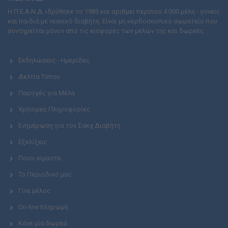
Η Π.Ε.Α.Ν.Δ. ιδρύθηκε το 1983 και αριθμεί περίπου 4.000 μέλη - γονείς
και παιδιά με νεανικό διαβήτη. Είναι μη κερδοσκοπικό σωματείο που
συντηρείται μόνον από τις εισφορές των μελών της και δωρεές.
Εκδηλώσεις - Ημερίδες
Δελτία Τύπου
Παροχές για Μέλη
Χρήσιμες Πληροφορίες
Ενημέρωση για τον Σακχ.Διαβήτη
Εξελίξεις
Ποιοι είμαστε
Το Περιοδικό μας
Γίνε μέλος
On-line πληρωμή
Κάνε μία δωρεά