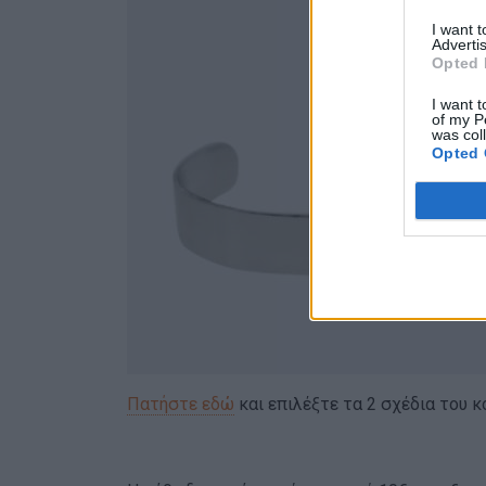
I want 
Advertis
Opted 
I want t
of my P
was col
Opted 
Πατήστε εδώ
και επιλέξτε τα 2 σχέδια του κ