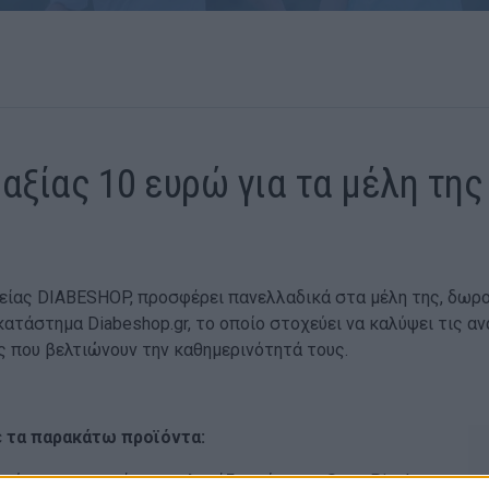
ξίας 10 ευρώ για τα μέλη τη
ρείας DIABESHOP, προσφέρει πανελλαδικά στα μέλη της, δωρο
κατάστημα Diabeshop.gr, το οποίο στοχεύει να καλύψει τις 
ς που βελτιώνουν την καθημερινότητά τους.
ε τα παρακάτω προϊόντα:
σύστημα απεικόνισης γλυκόζης αίματος SugarPixel και