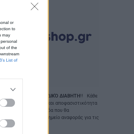
sonal or
ection to
ou may
 personal
out of the
 downstream
B’s List of
σύμβολο για τον ΠΑΙΔΙΚΌ ΔΙΑΒΗΤΗ
!! Κάθε
ιμετωπίζουν με δύναμη και αποφασιστικότητα
ριάζει καλύτερα. Τα έσοδα που θα
 οποίος θα αποτελεί σημείο αναφοράς για τις