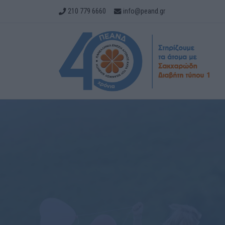
210 779 6660
info@peand.gr