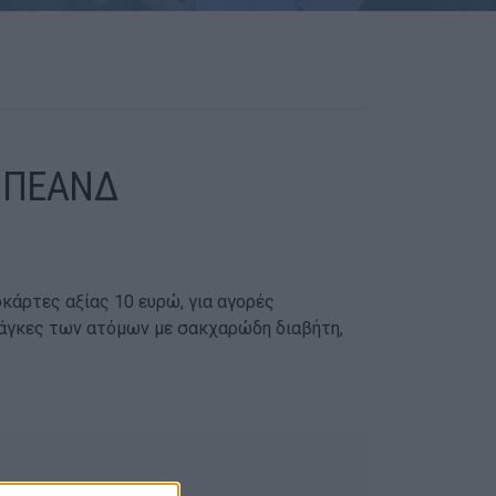
ς ΠΕΑΝΔ
κάρτες αξίας 10 ευρώ, για αγορές
ανάγκες των ατόμων με σακχαρώδη διαβήτη,