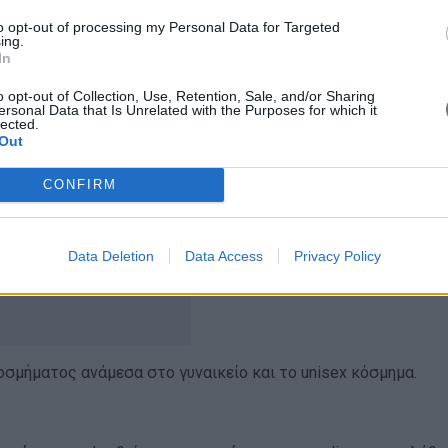
to opt-out of processing my Personal Data for Targeted
ing.
In
o opt-out of Collection, Use, Retention, Sale, and/or Sharing
ersonal Data that Is Unrelated with the Purposes for which it
lected.
Out
CONFIRM
Data Deletion
Data Access
Privacy Policy
οσμήματος ανάμεσα στο γυναικείο και το unisex κόσμημα.