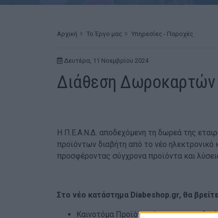
Αρχική
Το Έργο μας
Υπηρεσίες - Παροχές
Δευτέρα, 11 Νοεμβρίου 2024
Διάθεση Δωροκαρτών α
Η Π.Ε.Α.Ν.Δ. αποδεχόμενη τη δωρεά της εται
προϊόντων διαβήτη από το νέο ηλεκτρονικό 
προσφέροντας σύγχρονα προϊόντα και λύσει
Στο νέο κατάστημα Diabeshop.gr, θα βρείτ
Καινοτόμα Προϊόντα όπως το μοναδικό 