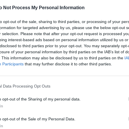
η στους αισθητήρες και καθετήρες
o Not Process My Personal Information
(Αυτοκόλλητα, Patches, Stickers,κ.α.)
to opt-out of the sale, sharing to third parties, or processing of your per
 ινσουλίνης (ισοθερμικές τσάντες & θήκες)
formation for targeted advertising by us, please use the below opt-out s
ογλυκαιμίας
r selection. Please note that after your opt-out request is processed y
ια τη σωστή εφαρμογή και εύκολη αφαίρεση των
eing interest-based ads based on personal information utilized by us or
disclosed to third parties prior to your opt-out. You may separately opt-
losure of your personal information by third parties on the IAB’s list of
σουλίνης
. This information may also be disclosed by us to third parties on the
IA
ειδικά σχεδιασμένα για τη διαχείριση του Διαβήτη
Participants
that may further disclose it to other third parties.
σθητο δέρμα
 NFC – Για άμεση ειδοποίηση σε περίπτωση ανάγκης
l Data Processing Opt Outs
 ΠΕΑΝΔ
-
ένα πανέμορφο βραχιόλι ΚΑΡΑΜΕΛΑ που αποτελεί 
υς και είναι αφιερωμένη σε όλα τα παιδιά και νέους που αντ
o opt-out of the Sharing of my personal data.
δια (γυναικείο και unisex) για να επιλέξετε αυτό που σας ται
In
βάλουν στη δημιουργία του νέου Πολυχώρου της Π.Ε.Α.Ν.Δ., ο
o opt-out of the Sale of my Personal Data.
αμένεται να ανοίξει τις πόρτες του στο κοινό το 2025!
In