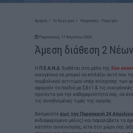
Αρχική
Το Έργο μας
Υπηρεσίες - Παροχές
Παρασκευή, 17 Απριλίου 2026
Άμεση διάθεση 2 Νέων
Η
Π.Ε.Α.Ν.Δ
. διαθέτει στα μέλη της
δύο αναν
οικογένεια να μπορεί να επιλέξει αυτό που τ
συμβολικού αντιτίμου υπέρ ενίσχυσης των 
αφορούν τα παιδιά με ΣΔτ1 & τις οικογένειέ
προϊόντα για την καθημερινότητά σας, σε έ
τις συνηθισμένες τιμές της αγοράς.
Δεσμεύστε
έως την Παρασκευή 24 Απριλίου
ενδιαφερόμενο μέλος) και παραλάβετε τα άμε
κατόπιν συνεννόησης, είτε στο χώρο σας (ε