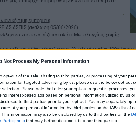
στε μας / υπάρχει επιβάρυνση 3€ ανά αποστολή στο
 λιανική τιμή εμπορίου)
ΙΡΕΙΑΣ ΑΣΠΙΣ (ανάλωση 05/06/2026)
ελληνικό καστανό ρύζι και αλάτι Μεσολογγίου, χωρίς
 με ρύζι και αλάτι Μεσολογγίου Χωρίς γλουτένη 100g (ανάλ
 Σοκολάτα Γάλακτος Χωρίς Γλουτένη 60gr (ανάλωση 05/2026
o Not Process My Personal Information
 λιανική τιμή εμπορίου)
to opt-out of the sale, sharing to third parties, or processing of your per
ΑΙΡΕΙΑΣ ΑΣΠΙΣ (ανάλωση 05/06/2026)
formation for targeted advertising by us, please use the below opt-out s
r selection. Please note that after your opt-out request is processed y
 ελληνικό καστανό ρύζι και αλάτι Μεσολογγίου, χωρίς γλουτ
eing interest-based ads based on personal information utilized by us or
 με ρύζι και αλάτι Μεσολογγίου Χωρίς γλουτένη 100g (ανάλ
disclosed to third parties prior to your opt-out. You may separately opt-
 Σοκολάτα Γάλακτος Χωρίς Γλουτένη 60gr (ανάλωση 05/2026
losure of your personal information by third parties on the IAB’s list of
τα Γάλακτος με γέμιση Πραλίνα με Στέβια Χωρίς γλουτένη Χ
. This information may also be disclosed by us to third parties on the
IA
με Στέβια Χωρίς γλουτένη 330gr (ανάλωση 05/2026)
Participants
that may further disclose it to other third parties.