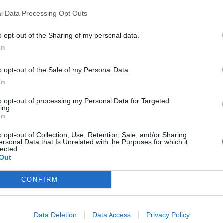
ί σειρά προτεραιότητας.
l Data Processing Opt Outs
ς ενήμερα μέλη του συλλόγου.
o opt-out of the Sharing of my personal data.
In
επιλέξετε, μπορεί να γίνει σε έναν από τους τραπεζικούς λο
o opt-out of the Sale of my Personal Data.
In
to opt-out of processing my Personal Data for Targeted
ing.
In
o opt-out of Collection, Use, Retention, Sale, and/or Sharing
ersonal Data that Is Unrelated with the Purposes for which it
lected.
Out
κή κάρτα: πατήστε
ΕΔΩ
CONFIRM
 μας στο
info@peand.gr
το αποδεικτικό κατάθεσης, το ή τα π
Data Deletion
Data Access
Privacy Policy
ροχωρήσουμε στην παράδοσή τους.