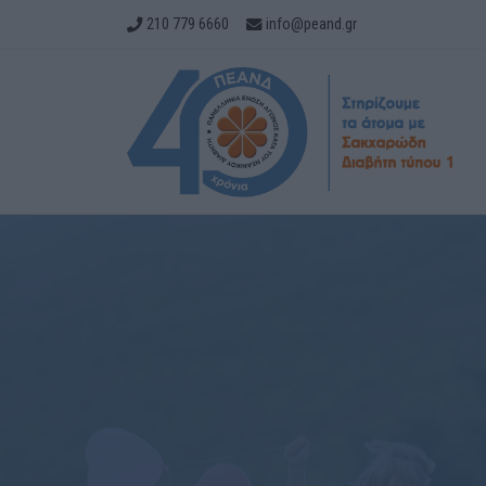
210 779 6660
info@peand.gr