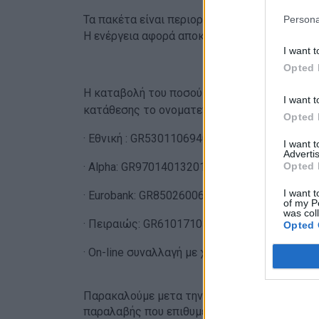
Τα πακέτα είναι περιορισμένα και θα τηρηθε
Persona
Η ενέργεια αφορά αποκλειστικά τα ταμειακώ
I want t
Opted 
Η καταβολή του ποσού για το πακέτo που θα 
I want t
κατάθεσης το ονοματεπώνυμο του μέλους.
Opted 
· Εθνική : GR5301106940000069448000955
I want 
Advertis
Opted 
· Alpha: GR9701401320132002101127620
I want t
· Eurobank: GR8502600630000440100486238
of my P
was col
· Πειραιώς: GR6101710300006030151150479
Opted 
· On-line συναλλαγή με χρεωστική ή πιστωτι
Παρακαλούμε μετα την πληρωμή, αποστείλτε
παραλαβής που επιθυμείτε ώστε άμεσα να π