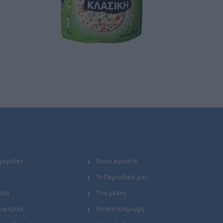
Ημερίδες
Ποιοι είμαστε
Το Περιοδικό μας
έλη
Γίνε μέλος
οφορίες
On-line πληρωμή