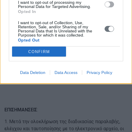
Μετά την παρέλευση της προθεσμίας υποβολής του
I want to opt-out of processing my
Personal Data for Targeted Advertising.
ηλεκτρονικού Μ
ηχανογραφικού δεν θα γίνονται δεκτά
Opted In
εκπρόθεσμα Μηχανογραφικά Δελτία, καθώς κλειδώνει
το σύστημα.
I want to opt-out of Collection, Use,
Retention, Sale, and/or Sharing of my
Personal Data that Is Unrelated with the
Μετά την καταληκτική ημερομηνία δεν θα γίνονται
Purposes for which it was collected.
Opted Out
δεκτοί εκπρόθεσμοι φάκελοι.
CONFIRM
Τηλέφωνα επικοινωνίας για ερωτήσεις σχετικά με την
Διοικητική Υποστήριξη της Εφαρμογής: 210-3443277,
210-3442688, 210-3442203, 210-3442133 κατά τις
Data Deletion
Data Access
Privacy Policy
εργάσιμες ημέρες και ώρες (09:00π.μ. – 13.00μ.μ.).
ΕΠΙΣΗΜΑΝΣΕΙΣ
:
1. Μετά την ολοκλήρωση της διαδικασίας παραλαβής,
ελέγχου και ταυτοποίησης με το ηλεκτρονικό αρχείο, οι