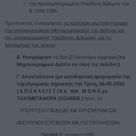
την προσυμπληρωμένη Υπεύθυνη Δήλωση του
Ν.1599/1986.
Προτείνεται, ο υποψήφιος
να κρατήσει φωτοαντίγραφο
του υπογεγραμμένου Μηχανογραφικού του Δελτίου και
της υπογεγραμμένης Υπεύθυνης Δήλωσης για το
προσωπικό του αρχείο
.
Β. Υπογράφουν
τα δύο (2) ανωτέρω έγγραφα
(το
Μηχανογραφικό Δελτίο σε όλες τις σελίδες).
Γ. Αποστέλλουν (με καταληκτική ημερομηνία της
ταχυδρομικής σήμανσης την Τρίτη, 26-05-2026
)
Α Π Ο Κ Λ Ε Ι Σ Τ Ι Κ Α ΚΑΙ Μ Ο Ν Ο με
ΤΑΧΥΜΕΤΑΦΟΡΑ (COURIER )
προς το:
ΥΠΟΥΡΓΕΙΟ ΠΑΙΔΕΙΑΣ ΚΑΙ ΘΡΗΣΚΕΥΜΑΤΩΝ
«ΔΙΕΥΘΥΝΣΗ ΕΞΕΤΑΣΕΩΝ ΚΑΙ ΠΙΣΤΟΠΟΙΗΣΕΩΝ»
ΤΜΗΜΑ Β΄ γραφείο 0090,