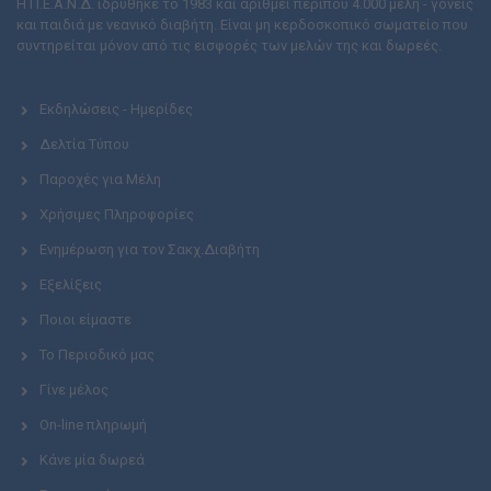
Η Π.Ε.Α.Ν.Δ. ιδρύθηκε το 1983 και αριθμεί περίπου 4.000 μέλη - γονείς
και παιδιά με νεανικό διαβήτη. Είναι μη κερδοσκοπικό σωματείο που
συντηρείται μόνον από τις εισφορές των μελών της και δωρεές.
Εκδηλώσεις - Ημερίδες
Δελτία Τύπου
Παροχές για Μέλη
Χρήσιμες Πληροφορίες
Ενημέρωση για τον Σακχ.Διαβήτη
Εξελίξεις
Ποιοι είμαστε
Το Περιοδικό μας
Γίνε μέλος
On-line πληρωμή
Κάνε μία δωρεά