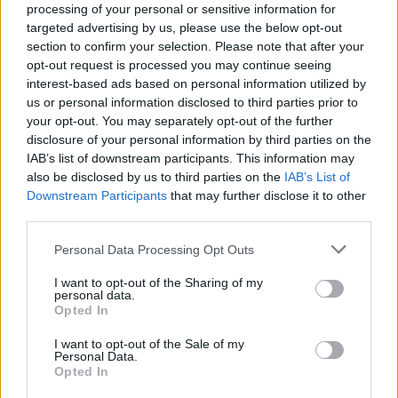
processing of your personal or sensitive information for
τάξης του Λυκείου (ΓΕΛ, ΕΠΑΛ, ΕΝΕΕΓΥΛ, ΕΑΕ),
targeted advertising by us, please use the below opt-out
ο βαθμός απόλυσής του θα αντληθεί
section to confirm your selection. Please note that after your
υπηρεσιακά από την ηλεκτρονική πλατφόρμα
opt-out request is processed you may continue seeing
myschool του ΥΠΑΙΘ, μετά από την έκδοσή
interest-based ads based on personal information utilized by
τους).
us or personal information disclosed to third parties prior to
ένα (1) φωτοαντίγραφο του Πιστοποιητικού
your opt-out. You may separately opt-out of the further
διαπίστωσης της πάθησης, που έχει εκδοθεί
disclosure of your personal information by third parties on the
IAB’s list of downstream participants. This information may
μετά τις 31 Οκτωβρίου 2017 από την αρμόδια
also be disclosed by us to third parties on the
IAB’s List of
επταμελή Επιτροπή του νοσοκομείου.
Downstream Participants
that may further disclose it to other
ένα (1) φωτοαντίγραφο της αστυνομικής
third parties.
ταυτότητας ή του διαβατηρίου
σε περίπτωση υποβολής του
Personal Data Processing Opt Outs
Μηχανογραφικού Δελτίου, από νόμιμα
I want to opt-out of the Sharing of my
εξουσιοδοτημένο εκπρόσωπο,
personal data.
συνυποβάλλεται και η πρωτότυπη
Opted In
εξουσιοδότηση.
I want to opt-out of the Sale of my
Personal Data.
Opted In