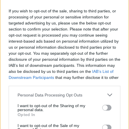
(Ε.Σ.Υ.) ή ii) νόμιμα εκτελούντα χρέη Συντονιστή
Διευθυντή Κλινικής ή Εργαστηρίου του Εθνικού
If you wish to opt-out of the sale, sharing to third parties, or
Συστήματος Υγείας (Ε.Σ.Υ.) ή iii) Καθηγητή Πανεπιστημίου
processing of your personal or sensitive information for
ή
targeted advertising by us, please use the below opt-out
section to confirm your selection. Please note that after your
Αναπληρωτή Καθηγητή
opt-out request is processed you may continue seeing
γ) Φωτοαντίγραφο αστυνομικής ταυτότητας και
interest-based ads based on personal information utilized by
δ) Εξουσιοδότηση σε εκπρόσωπο (*
μόνο σε περίπτωση
us or personal information disclosed to third parties prior to
που η διαδικασία αποστολής των δικαιολογητικών
your opt-out. You may separately opt-out of the further
διεκπεραιώνεται από τρίτο πρόσωπο
)
disclosure of your personal information by third parties on the
IAB’s list of downstream participants. This information may
also be disclosed by us to third parties on the
IAB’s List of
Downstream Participants
that may further disclose it to other
ΣΗΜΕΙΩΣΗ:
Εφιστούμε την προσοχή των υποψηφίων στα
third parties.
εξής:
Personal Data Processing Opt Outs
Πιστοποιητικά Διαπίστωσης Πάθησης που είχαν
εκδοθεί
από τις Επταμελείς Επιτροπές των
I want to opt-out of the Sharing of my
personal data.
Νοσοκομείων ή το ΚΕΣΥ
πριν από τις 31
Opted In
Οκτωβρίου 2017
και προκειμένου για εισαγωγή
I want to opt-out of the Sale of my
στην Τριτοβάθμια Εκπαίδευση το ακαδημαϊκό έτος