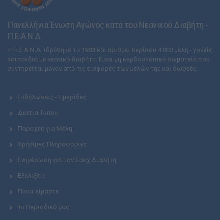
Πανελλήνια Ένωση Αγώνος κατά του Νεανικού Διαβήτη -
Π.Ε.Α.Ν.Δ.
Η Π.Ε.Α.Ν.Δ. ιδρύθηκε το 1983 και αριθμεί περίπου 4.000 μέλη - γονείς
και παιδιά με νεανικό διαβήτη. Είναι μη κερδοσκοπικό σωματείο που
συντηρείται μόνον από τις εισφορές των μελών της και δωρεές.
Εκδηλώσεις - Ημερίδες
Δελτία Τύπου
Παροχές για Μέλη
Χρήσιμες Πληροφορίες
Ενημέρωση για τον Σακχ.Διαβήτη
Εξελίξεις
Ποιοι είμαστε
Το Περιοδικό μας