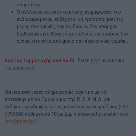
συμμετέχει.
Ο σύλλογος κατόπιν σχετικής ενημέρωσης του
ενδιαφερομένου, ενδέχεται να τροποποιήσει τις
μέρες παραμονής του παιδιού αν δεν υπάρχει
διαθεσιμότητα θέσης ή αν η ηλικία του παιδιού δεν
ανήκει στο ηλικιακό group που έχει συγκεντρωθεί.
Κόστος Συμμετοχής ανά παιδί
: δείτε
ΕΔΩ
αναλυτικά
τις χρεώσεις
Για περισσότερες πληροφορίες σχετικά με το
Κατασκηνωτικό Πρόγραμμα της Π. Ε. Α. Ν. Δ. και
εκδήλωση ενδιαφέροντος, επικοινωνήστε μαζί μας (210-
7796660 καθημερινά 10 με 2μμ ή αποστείλετε email στο
info@peand.gr
).