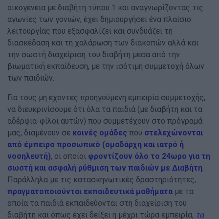
οικογένεια με διαβήτη τύπου 1 και αναγνωρίζοντας τις
αγωνίες των γονιών, έχει δημιουργήσει ένα πλαίσιο
λειτουργίας που εξασφαλίζει και συνδυάζει τη
διασκέδαση και τη χαλάρωση των διακοπών αλλά και
την σωστή διαχείριση του διαβήτη μέσα από την
βιωματική εκπαίδευση, με την ισότιμη συμμετοχή όλων
των παιδιών.
Για τους μη έχοντες προηγούμενη εμπειρία συμμετοχής,
να διευκρινίσουμε ότι όλα τα παιδιά (με διαβήτη και τα
αδέρφια-φίλοι αυτών) που συμμετέχουν στο πρόγραμά
μας, διαμένουν σε
κοινές ομάδες
που
στελεχώνονται
από έμπειρο προσωπικό (ομαδάρχη και ιατρό ή
νοσηλευτή)
, οι οποίοι
φροντίζουν όλο το 24ωρο για τη
σωστή και ασφαλή ρύθμιση των παιδιών με Διαβήτη
.
Παράλληλα με τις κατασκηνωτικές δραστηριότητες,
πραγματοποιούνται εκπαιδευτικά μαθήματα
με τα
οποία τα παιδιά εκπαιδεύονται στη διαχείριση του
διαβήτη και όπως έχει δείξει η μέχρι τώρα εμπειρία,
τα