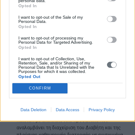
personal data.
ταμειακές τους υποχρεώσεις. Για τα αδέλφια των
Opted In
μελών ισχύουν επίσης οι αναγραφόμενες τιμές
I want to opt-out of the Sale of my
μέλους στον πίνακα (βλέπε αδελφός Μέλους). Για
Personal Data.
όλα τα άλλα παιδιά που επιθυμούν να
Opted In
συμμετάσχουν στο πρόγραμμά μας (παιδιά που
I want to opt-out of processing my
έχουν διαβήτη ή φίλοι μελών), ισχύουν οι
Personal Data for Targeted Advertising.
Opted In
αντίστοιχες τιμές των πινάκων και
εξυπηρετούνται μετά απο διαθεσιμότητα, δίνοντας
I want to opt-out of Collection, Use,
προτεραιότητα στα παιδιά με Διαβήτη.
Retention, Sale, and/or Sharing of my
Personal Data that Is Unrelated with the
Οι έχοντες ασφαλιστικό φορέα που καλύπτει
Purposes for which it was collected.
Opted Out
κατασκήνωση και οι δικαιούχοι προγράμματος
ΟΑΕΔ, επιβαρύνονται με ένα ενδεικτικό ποσό
CONFIRM
συμμετοχής (δείτε τις χρεώσεις του πίνακα)
εξαιτίας της ιδιαιτερότητας του προγράμματος
μας. Συγκεκριμένα το κόστος προκύπτει λόγω της
Data Deletion
Data Access
Privacy Policy
νοσηλευτικής-ιατρικής 24ωρης φροντίδας των
παιδιών με αποκλειστικό προσωπικό που
αναλαμβάνει τη διαχείριση του Διαβήτη και της
πλούσιας καθημερινής διατροφής με ενισχυμένα