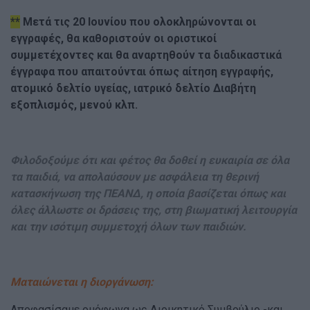
**
Μετά τις 20 Ιουνίου που ολοκληρώνονται οι
εγγραφές, θα καθοριστούν οι οριστικοί
συμμετέχοντες και θα αναρτηθούν τα διαδικαστικά
έγγραφα που απαιτούνται όπως αίτηση εγγραφής,
ατομικό δελτίο υγείας, ιατρικό δελτίο Διαβήτη
εξοπλισμός, μενού κλπ.
Φιλοδοξούμε ότι και φέτος θα δοθεί η ευκαιρία σε όλα
τα παιδιά, να απολαύσουν με ασφάλεια τη θερινή
κατασκήνωση της ΠΕΑΝΔ, η οποία βασίζεται όπως και
όλες άλλωστε οι δράσεις της, στη βιωματική λειτουργία
και την ισότιμη συμμετοχή όλων των παιδιών.
Ματαιώνεται η διοργάνωση:
Αποφασίσαμε ομόφωνα ως Διοικητικό Συμβούλιο -και