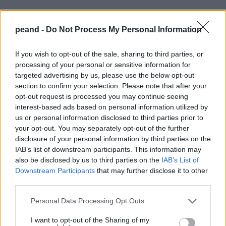
Στο κόστος συμμετοχής συμπεριλαμβάνονται: η
διαμονή του παιδιού σε σπιτάκι των 10 παιδιών-
peand -
Do Not Process My Personal Information
max (βάση οδηγιών του ΕΟΔΥ), οι ιδιαίτερες
διατροφικές ανάγκες που τηρούνται λόγω Διαβήτη
If you wish to opt-out of the sale, sharing to third parties, or
και εφαρμόζονται σε όλα τα παιδιά που
processing of your personal or sensitive information for
targeted advertising by us, please use the below opt-out
συμμετέχουν στην ομάδα μας (το μενού της
section to confirm your selection. Please note that after your
κατασκήνωσης έχει ελαφρώς αναπροσαρμοστεί
opt-out request is processed you may continue seeing
προκειμένου να καλύψει τις ανάγκες των παιδιών
interest-based ads based on personal information utilized by
με Διαβήτη χωρίς φυσικά να έχουν αποκλειστεί
us or personal information disclosed to third parties prior to
αγαπημέναες τροφές των παιδιών) και η 24ωρη
your opt-out. You may separately opt-out of the further
παρακολούθηση κάθε παιδιού με Διαβήτη με
disclosure of your personal information by third parties on the
αποκλειστικό νοσηλευτή ή ιατρό (εκπαιδευμένο
IAB’s list of downstream participants. This information may
also be disclosed by us to third parties on the
IAB’s List of
στο διαβήτη) που αναλαμβάνει πλήρως την 24ωρη
Downstream Participants
that may further disclose it to other
διαχείριση του Διαβήτη για τα παιδιά της ομάδας
third parties.
του.
Τιμές Μελών δικαιούνται όσοι είναι εγγεγραμμένοι
Personal Data Processing Opt Outs
στο σύλλογο της ΠΕΑΝΔ μέχρι τη δημοσίευση του
I want to opt-out of the Sharing of my
παρόντος έχοντας παράλληλα τακτοποιήσει τις