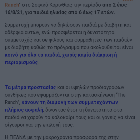
Ranch
" στο Σοφικό Κορινθίας την περίοδο
απο 2 έως
16/8/21, για παιδιά ηλικίας από 6 έως 17 ετών.
Συμμετοχή μπορούν να δηλώσουν
παιδιά με διαβήτη και
αδέρφια αυτών, ενώ προσφέρεται η δυνατότητα
συμμετοχής και σε φίλους και συμμαθητές των παιδιών
με διαβήτη καθώς το πρόγραμμα που ακολουθείται είναι
κοινό για όλα τα παιδιά, χωρίς καμία διάκριση ή
περιορισμούς
.
Τα μέτρα προστασίας
και οι υψηλών προδιαγραφών
συνθήκες που εφαρμόζονται στην κατασκήνωση “The
Ranch”,
κάνουν τη διαμονή των συμμετεχόντων
πλήρως ασφαλή
, δίνοντας έτσι τη δυνατότητα στα
παιδιά να χαρούν το καλοκαίρι τους και οι γονείς να είναι
σίγουροι για την επιλογή τους.
Η ΠΕΑΝΔ με την μακροχρόνια προσφορά της στην