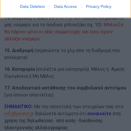
συμμετέχοντα
Data Deletion
Data Access
Privacy Policy
14. Μέγεθος t-shirt
: xs-s-m-l-xl-xxl-παιδικό (σημειώστε
μας νούμερο για το παιδικό μπλουζάκι πχ. 10).
Μπλούζα
θα πάρουν μόνο οι νέες συμμετοχές και όσοι έχουν
αλλάξει νούμερο.
15. Διαδρομή
(σημειώστε τα χλμ απο τη διαδρομή που
επιλέγετε):
16. Κατηγορία
(επιλέξτε μια κατηγορία): Μέλος ή Άμεση
Οικογένεια ή Μη Μέλος
17. Αποδεικτικό κατάθεσης του συμβολικού αντιτίμου
(για όποιον απαιτείται)
ΣΗΜΑΝΤΙΚΟ:
Με την αποστολή των στοιχείων σας στο
info@peand.gr
δηλώνετε αυτόματα ότι
συναινείτε
στη
χρήση της δηλωθείσας- από εσάς- διεύθυνσης
ηλεκτρονικής αλληλογραφίας: