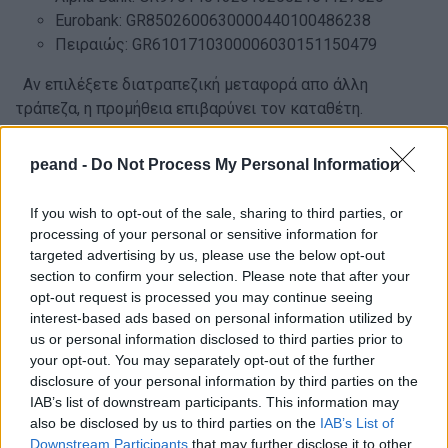
Eurobank: GR8502600630000440100486238
Πειραιώς: GR6101710300006030151150479
Αν επιλέξετε διατραπεζική μεταφορά απο άλλη
τράπεζα, η προμήθεια επιβαρύνει τον καταθέτη.
ΣΗΜΑΝΤΙΚΟ
: στην αιτιολογία να βάλετε το
peand -
Do Not Process My Personal Information
ΟΝΟΜΑΤΕΠΩΝΥΜΟ του συμμετέχοντα για τον οποίο
καταθέτετε και τη λέξη ΜΑΡΑΘΩΝΙΟΣ
If you wish to opt-out of the sale, sharing to third parties, or
processing of your personal or sensitive information for
targeted advertising by us, please use the below opt-out
Δηλώστε συμμετοχή στο
info@peand.gr
μέχρι την
section to confirm your selection. Please note that after your
opt-out request is processed you may continue seeing
Πέμπτη 22 Ιουνίου 2023
, αποστέλλοντας τα εξής
interest-based ads based on personal information utilized by
στοιχεία ανά συμμετοχή (ΟΛΑ ΚΕΦΑΛΑΙΑ):
us or personal information disclosed to third parties prior to
your opt-out. You may separately opt-out of the further
1. Επίθετο
(ΚΕΦΑΛΑΙΑ- ΜΕ ΛΑΤΙΝΙΚΟΥΣ ΧΑΡΑΚΤΗΡΕΣ )
disclosure of your personal information by third parties on the
IAB’s list of downstream participants. This information may
2. Όνομα
(ΚΕΦΑΛΑΙΑ- ΜΕ ΛΑΤΙΝΙΚΟΥΣ ΧΑΡΑΚΤΗΡΕΣ )
also be disclosed by us to third parties on the
IAB’s List of
3. Επίθετο
(ΚΕΦΑΛΑΙΑ- ΜΕ ΕΛΛΗΝΙΚΟΥΣ ΧΑΡΑΚΤΗΡΕΣ)
Downstream Participants
that may further disclose it to other