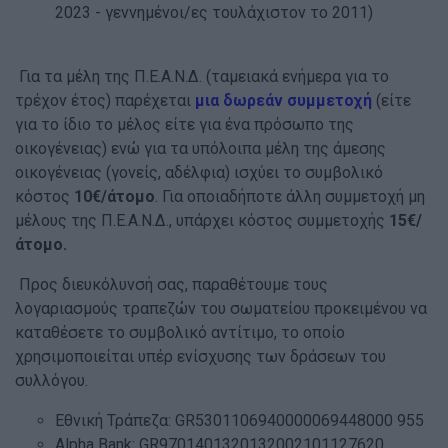
2023 - γεννημένοι/ες τουλάχιστον το 2011)
Για τα μέλη της Π.Ε.Α.Ν.Δ. (ταμειακά ενήμερα για το
τρέχον έτος) παρέχεται
μια δωρεάν συμμετοχή
(είτε
για το ίδιο το μέλος είτε για ένα πρόσωπο της
οικογένειας) ενώ για τα υπόλοιπα μέλη της άμεσης
οικογένειας (γονείς, αδέλφια) ισχύει το συμβολικό
κόστος
10€/άτομο
. Για οποιαδήποτε άλλη συμμετοχή μη
μέλους της Π.Ε.Α.Ν.Δ., υπάρχει κόστος συμμετοχής
15€/
άτομο.
Προς διευκόλυνσή σας, παραθέτουμε τους
λογαριασμούς τραπεζών του σωματείου προκειμένου να
καταθέσετε το συμβολικό αντίτιμο, το οποίο
χρησιμοποιείται υπέρ ενίσχυσης των δράσεων του
συλλόγου.
Εθνική Τράπεζα: GR5301106940000069448000 955
Alpha Bank: GR9701401320132002101127620