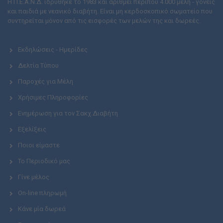
Η Π.Ε.Α.Ν.Δ. ιδρύθηκε το 1983 και αριθμεί περίπου 4.000 μέλη - γονείς
και παιδιά με νεανικό διαβήτη. Είναι μη κερδοσκοπικό σωματείο που
συντηρείται μόνον από τις εισφορές των μελών της και δωρεές.
Εκδηλώσεις - Ημερίδες
Δελτία Τύπου
Παροχές για Μέλη
Χρήσιμες Πληροφορίες
Ενημέρωση για τον Σακχ.Διαβήτη
Εξελίξεις
Ποιοι είμαστε
Το Περιοδικό μας
Γίνε μέλος
On-line πληρωμή
Κάνε μία δωρεά