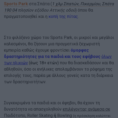
Sports Park
στα Σπάτα (
1 χλμ Σπατών, Πικερμίου, Σπάτα
190 04
πλησίον εξόδου Αττικής οδού
) όπου θα
πραγματοποιηθεί και η
κοπή της πίτας
.
Στο φιλόξενο χώρο του Sports Park, οι μικροί και μεγάλοι
καλεσμένοι, θα ζήσουν μια πραγματικά ξεχωριστή
εμπειρία καθώς έχουμε φροντίσει
όμορφες
δραστηριότητες για τα παιδιά και τους εφήβους
όλων
των ηλικιών
(έως 18+ ετών)
που θα διασκεδάσουν και θα
αθληθούν, όσο οι ενήλικες απολαμβάνουν το ρόφημα της
επιλογής τους, παρέα με άλλους γονείς κατα τη διάρκεια
των δραστηριοτήτων.
Συγκεκριμένα τα παιδιά και οι έφηβοι, θα έχουν τη
δυνατότητα να απασχοληθούν
επιλέγοντας ανάμεσα σε
Παιδότοπο, Roller Skating
ή
Bowling
(η πρόσκληση καλύπτει