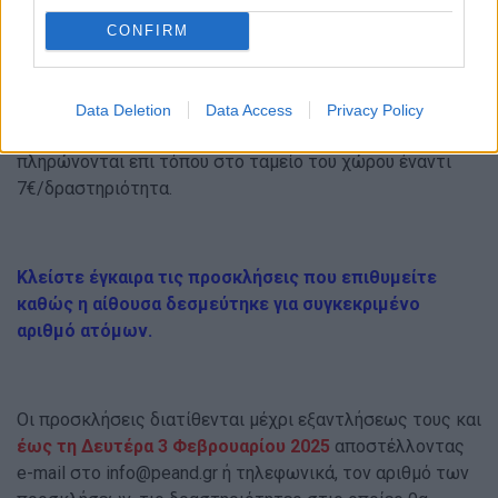
δραστηριότητες ανάμεσα σε LASER TAG (ΔΙΑΡΚΕΙΑ
ΠΑΡΤΙΔΑΣ 20 ΛΕΠΤΑ) ή ΜΙΑ ΠΑΡΤΙΔΑ ΠΟΔΟΣΦΑΙΡΟ
CONFIRM
(ΔΙΑΡΚΕΙΑ ΠΑΡΤΙΔΑΣ 30 ΛΕΠΤΑ) ή ΔΥΟ ΓΥΡΟΙ PIXEL
(ΔΙΑΡΚΕΙΑ ΠΑΡΤΙΔΑΣ ΔΕΚΑ ΠΕΝΤΕ ΛΕΠΤΑ) με extra
κόστος 5€/δραστηριότητα, εφόσον πληρωθεί κατά τη
Data Deletion
Data Access
Privacy Policy
δέσμευση των προσκλήσεων σας. Εναλλακτικά
πληρώνονται επι τόπου στο ταμείο του χώρου έναντι
7€/δραστηριότητα.
Κλείστε έγκαιρα τις προσκλήσεις που επιθυμείτε
καθώς η αίθουσα δεσμεύτηκε για συγκεκριμένο
αριθμό ατόμων.
Οι προσκλήσεις διατίθενται μέχρι εξαντλήσεως τους και
έως τη Δευτέρα 3 Φεβρουαρίου 2025
αποστέλλοντας
e-mail στο
info@peand.gr
ή τηλεφωνικά, τον αριθμό των