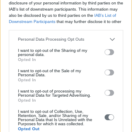
disclosure of your personal information by third parties on the
IAB’s list of downstream participants. This information may
Με τη λήξη των δραστηριοτήτων
θα ακολουθήσει
also be disclosed by us to third parties on the
IAB’s List of
φαγητό σε μπουφέ, κοπή πίτας, λαχειοφόρος αγορά
Downstream Participants
that may further disclose it to other
third parties.
και χορός
με τη μουσική να μας συνοδεύσει μέχρι το
κλείσιμο της εκδήλωσης.
Personal Data Processing Opt Outs
I want to opt-out of the Sharing of my
personal data.
Τιμή Πρόσκλησης:
ΔΩΡΕΑΝ πρόσκληση για το μέλος του
Opted In
συλλόγου (νέο μέλος ή ταμειακά ενήμερο για το 2024) και
I want to opt-out of the Sale of my
15€/άτομο για όλους τους υπόλοιπους.
Personal Data.
Opted In
I want to opt-out of processing my
Personal Data for Targeted Advertising.
Στην πρόσκληση περιλαμβάνονται όλα τα ανωτέρω
Opted In
καθώς και η συμμετοχή κάθε παιδιού
σε μια από τις
δραστηριότητες της επιλογής του ανάμεσα σε
I want to opt-out of Collection, Use,
Retention, Sale, and/or Sharing of my
Παιδότοπο, Roller Skating ή Bowling. Φυσικά όσα παιδιά
Personal Data that Is Unrelated with the
Purposes for which it was collected.
θέλουν, μπορούν να επιλέξουν και επιπλέον
Opted Out