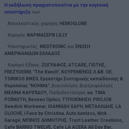
Η εκδήλωση πραγματοποιείται με την ευγενική
υποστήριξη
των:
· Αποκλειστικός χορηγός
H
EMOGLOBE
· Χορηγός
ΦΑΡΜΑΣΕΡΒ
LILLY
· Υποστηρικτές
M
EDTRONIC
και
ΈΝΩΣΗ
ΑΜΕΡΙΚΑΝΙΔΩΝ ΕΛΛΑΔΟΣ
· Χορηγοί Είδους:
ΖΩΓΡΑΦΟΣ
,
A
TCARE,
ΓΙΩΤΗΣ,
F
REZYDERM
,
"The Ranch"
,
ΚΟΥΡΕΜΕΝΟΣ Λ.&Β. ΟΕ
,
TSIRIKOS BIKES
,
Εργαστήρι Συστημικής εκπαίδευσης &
Θεραπείας "ΝΟΗΜΑ"
, Διαιτολόγος-Διατροφολόγος
ΜΕΛΙΝΑ ΚΑΡΙΠΙΔΟΥ,
Παιδοδοντίατρος
κα. ΤΙΝΑ
ΡΟΪΝΙΩΤΗ, Beseen Optics
,
ΤΥΠΟΚΙΝΗΣΗ
,
PROJOB
Swedish Workwear
,
ΙΩΑΝΝΙΔΗ ΧΑΡΗ
,
ΜΕΤΑΛΛΙΔΗΣ
,
LA
CLOCHE
,
I Face by Christina
,
Auto kantzos
, Nick
Garage
,
ΜΠΙΝΟΣ ΔΗΜΗΤΡΗΣ
,
Trust
L
eather
C
reations,
Cafe BARRIO TWELVE, Cafe LA ACERA All Day Bar,