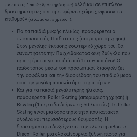
αλλά και σε επιπλέον
μια απο τις 3 αυτές δραστηρότητες)
δραστηριότητες που προσφέρει ο χώρος, εφόσον το
επιθυμούν
.
(είναι με extra χρέωση)
Για τα παιδιά μικρής ηλικίας, προσφέρεται ο
εντυπωσιακός Παιδότοπος (απεριόριστη χρήση):
Στον μεγάλης έκτασης εσωτερικό χώρο του, θα
συναντήσετε την Παιχνιδοκατασκευή Ζούγκλα που
προσφέρεται για παιδιά από 1ετών και άνω! Ο
παιδότοπος μέσω του προσωπικού διασφαλίζει
την ασφάλεια και την διασκέδαση του παιδιού μέσα
απο την μεγάλη ποικιλία δραστηριοτήτων.
Και για τα παιδιά μεγαλύτερης ηλικίας,
προσφέρεται Roller Skating (απεριόριστη χρήση)
ή
Bowling (1 παρτίδα διάρκειας 50 λεπτών): Το Roller
Skating είναι μια δραστηριότητα που κατακτά
ολοένα και περισσότερους θαυμαστές. Η
δραστηριότητα διεξάγεται στην κλειστή αίθουσα
Disco–Roller, μία ολοκαίνουργια ξύλινη πίστα για