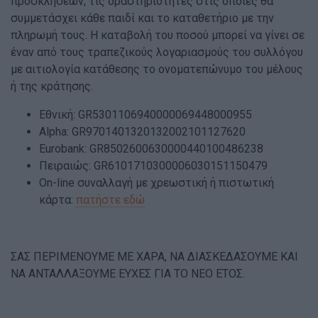
προσκλήσεων, τις δραστηριότητες στις οποίες θα
συμμετάσχει κάθε παιδί και το καταθετήριο με την
πληρωμή τους. Η καταβολή του ποσού μπορεί να γίνει σε
έναν από τους τραπεζικούς λογαριασμούς του συλλόγου
με αιτιολογία κατάθεσης το ονοματεπώνυμο του μέλους
ή της κράτησης.
Εθνική: GR5301106940000069448000955
Alpha: GR9701401320132002101127620
Eurobank: GR8502600630000440100486238
Πειραιώς: GR6101710300006030151150479
On-line συναλλαγή με χρεωστική ή πιστωτική
κάρτα:
πατήστε εδώ
ΣΑΣ ΠΕΡΙΜΕΝΟΥΜΕ ΜΕ ΧΑΡΑ, ΝΑ ΔΙΑΣΚΕΔΑΣΟΥΜΕ ΚΑΙ
ΝΑ ΑΝΤΑΛΛΑΞΟΥΜΕ ΕΥΧΕΣ ΓΙΑ ΤΟ ΝΕΟ ΕΤΟΣ.