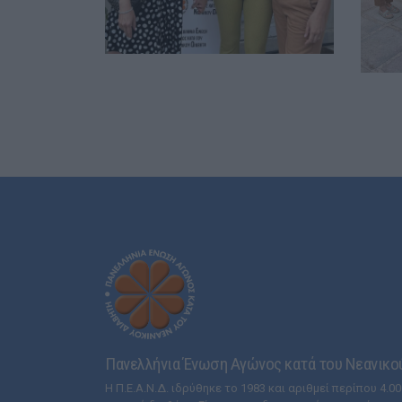
Πανελλήνια Ένωση Αγώνος κατά του Νεανικού 
Η Π.Ε.Α.Ν.Δ. ιδρύθηκε το 1983 και αριθμεί περίπου 4.000