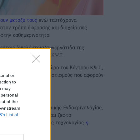
ουν μεταξύ τους
ενώ ταυτόχρονα
η στον τρόπο έκφρασης και διαχείρισης
 στην καθημερινότητα.
εύτρια (εθελόντρια/συνεργάτιδα της
πουδαστές/στριες του Κ.Ψ.Τ.
α, στον εξωτερικό χώρο του Κέντρου Κ.Ψ.Τ.,
ς εμπειρίες και προβληματισμούς που αφορούν
sonal or
ection to
ou may
 personal
out of the
αιδιατρικής – Παιδιατρικής Ενδοκρινολογίας,
 downstream
B’s List of
, η οποία με τρυφερά και ζεστά
ζί και με τη βοήθεια της τεχνολογίας
η
σχοντα.