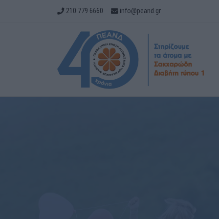
210 779 6660
info@peand.gr