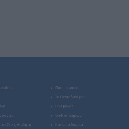
Ημερίδες
Ποιοι είμαστε
Το Περιοδικό μας
έλη
Γίνε μέλος
οφορίες
On-line πληρωμή
 τον Σακχ.Διαβήτη
Κάνε μία δωρεά