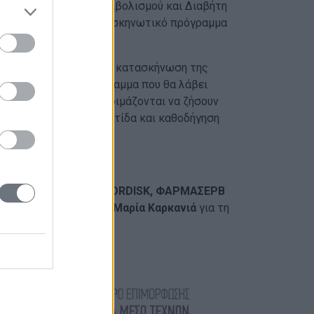
Ενδοκρινολογίας Μεταβολισμού και Διαβήτη
υθύνης στο φετινό κατασκηνωτικό πρόγραμμα
οηγούμενα χρόνια στην κατασκήνωση της
ατασκηνωτικό μας πρόγραμμα που θα λάβει
ασκηνωτών που προετοιμάζονται να ζήσουν
 μάθημα στην αυτοφροντίδα και καθοδήγηση
MEDTRONIC, NOVO NORDISK, ΦΑΡΜΑΣΕΡΒ
ποστήριξη και την κα.
Μαρία Καρκανιά
για τη