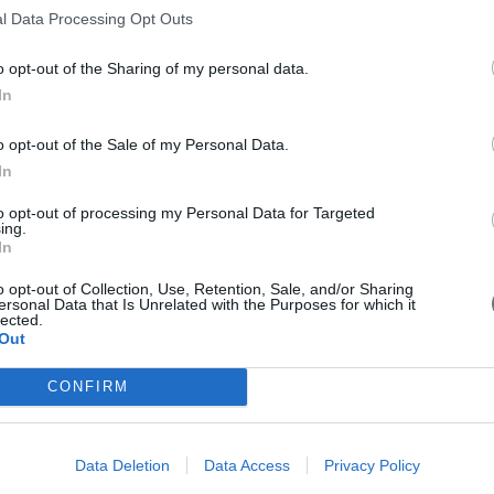
υσία τους ο κος
Ι. Βασιλάκης,
Επιμελητής Α της της Μονάδας 
l Data Processing Opt Outs
παλαιά ενήλικα μέλη της ΠΕΑΝΔ που θα αναλάβουν θέσεις ε
o opt-out of the Sharing of my personal data.
In
μένων μελών αλλά και παιδιών που έχουν συμμετάσχει τα πρ
ες, δεν μπορούσε να μη γίνει αναφορά και συζήτηση για το κ
o opt-out of the Sale of my Personal Data.
 απορίες γονέων και καθησυχάζοντας την επόμενη γενιά κατ
In
περισσότερα από 33 χρόνια αποτελεί ένα τεράστιο βιωματικό
ται τον διαβήτη του.
to opt-out of processing my Personal Data for Targeted
ing.
In
o opt-out of Collection, Use, Retention, Sale, and/or Sharing
κδήλωσης
που συνέβαλλαν καθοριστικά σε αυτή, τις εταιρίες:
ersonal Data that Is Unrelated with the Purposes for which it
lected.
 σνακ, την κα
Λιαραμάντζα Παναγιώτα
για την επιστημονική υ
Out
 στην υλοποίηση της Ημερίδας.
CONFIRM
Data Deletion
Data Access
Privacy Policy