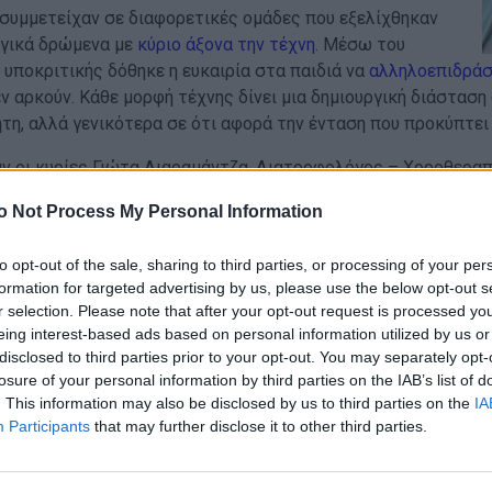
.Δ. συμμετείχαν σε διαφορετικές ομάδες που εξελίχθηκαν
ργικά δρώμενα με
κύριο άξονα την τέχνη
. Μέσω του
 υποκριτικής δόθηκε η ευκαιρία στα παιδιά να
αλληλοεπιδράσ
ν αρκούν. Κάθε μορφή τέχνης δίνει μια δημιουργική διάστασ
τη, αλλά γενικότερα σε ότι αφορά την ένταση που προκύπτει
ν οι κυρίες Γιώτα Λιαραμάντζα, Διατροφολόγος – Χοροθεραπ
υχολόγος – Χοροθεραπεύτρια (ιδιοκτήτρια του Κ.Ψ.Τ.) και οι σ
o Not Process My Personal Information
ν ακολούθησε μπουφές με σνακ, ζεστές πίτσες και ροφήματ
ουν όσο οι γονείς συνομιλήσουν μεταξύ τους ανταλλάσσοντα
to opt-out of the sale, sharing to third parties, or processing of your per
formation for targeted advertising by us, please use the below opt-out s
r selection. Please note that after your opt-out request is processed y
eing interest-based ads based on personal information utilized by us or
disclosed to third parties prior to your opt-out. You may separately opt-
 τιμή να ακούσουμε την κυρία
Χριστίνα Κανακά
, καθηγήτρια Π
losure of your personal information by third parties on the IAB’s list of
. This information may also be disclosed by us to third parties on the
IA
χολής Αθηνών Ε.Κ.Π.Α. στο Νοσοκομείο Παίδων «Η Αγία Σοφία»
Participants
that may further disclose it to other third parties.
τικά με τη διαχείριση του διαβήτη, τονίζοντας ότι πλέον μα
ητα, δεν αποτελεί τροχοπέδη
για την ποιότητα ζωής ενός πά