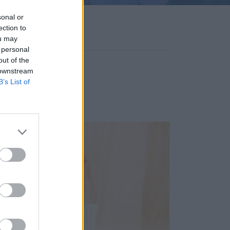
sonal or
ection to
ou may
 personal
out of the
 downstream
B’s List of