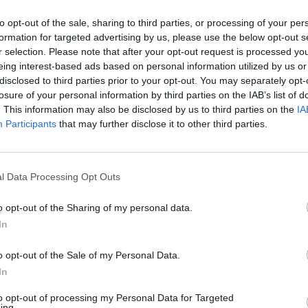
to opt-out of the sale, sharing to third parties, or processing of your per
formation for targeted advertising by us, please use the below opt-out s
r selection. Please note that after your opt-out request is processed y
eing interest-based ads based on personal information utilized by us or
disclosed to third parties prior to your opt-out. You may separately opt-
losure of your personal information by third parties on the IAB’s list of
ΞΗ
. This information may also be disclosed by us to third parties on the
IA
Participants
that may further disclose it to other third parties.
α τραγούδι!
» ξεκίνησε με τις καλύτερες
l Data Processing Opt Outs
ί αλλά και περισσότεροι άγνωστοι σε
ν ενέργεια μας και
συμπαραστάθηκαν
o opt-out of the Sharing of my personal data.
zi.gr/
που δημιουργήσαμε για τον σκοπό
In
o opt-out of the Sale of my Personal Data.
In
ης
γενναιόδωρα στο πλευρό μας
η
to opt-out of processing my Personal Data for Targeted
ing.