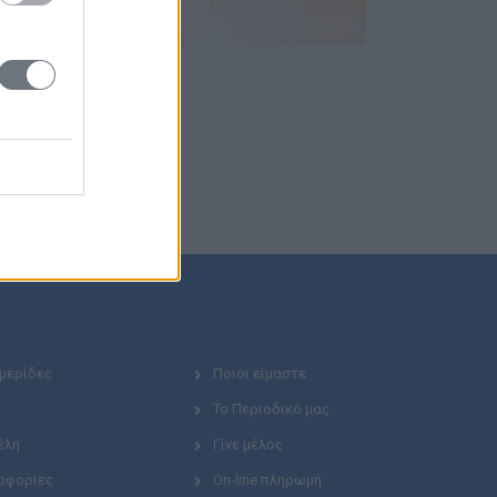
Ημερίδες
Ποιοι είμαστε
Το Περιοδικό μας
έλη
Γίνε μέλος
οφορίες
On-line πληρωμή