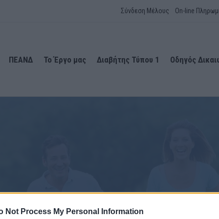
Σύνδεση Μέλους
On-line Πληρωμ
ΠΕΑΝΔ
Το Έργο μας
Διαβήτης Τύπου 1
Οδηγός Δικα
o Not Process My Personal Information