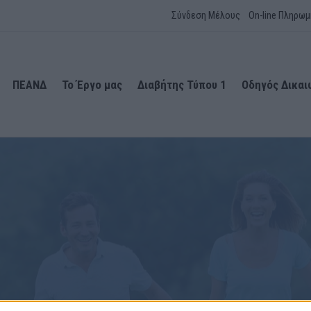
Σύνδεση Μέλους
On-line Πληρωμ
ΠΕΑΝΔ
Το Έργο μας
Διαβήτης Τύπου 1
Οδηγός Δικα