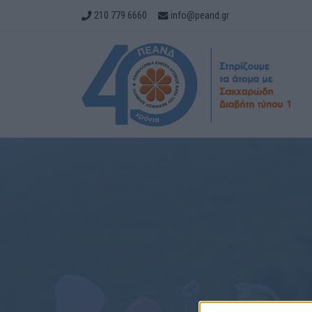
210 779 6660
info@peand.gr