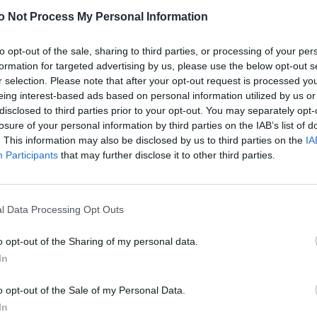
o Not Process My Personal Information
to opt-out of the sale, sharing to third parties, or processing of your per
formation for targeted advertising by us, please use the below opt-out s
r selection. Please note that after your opt-out request is processed y
.
eing interest-based ads based on personal information utilized by us or
disclosed to third parties prior to your opt-out. You may separately opt-
ύ Διαβήτη (Π.Ε.Α.Ν.Δ.), είναι το πρώτο σωματείο που δημιο
losure of your personal information by third parties on the IAB’s list of
. This information may also be disclosed by us to third parties on the
IA
ι από το 1983 που ιδρύθηκε, αποτελεί σημείο αναφοράς για τ
Participants
that may further disclose it to other third parties.
παρέχει διαρκή ενημέρωση και υποστήριξη τόσο για τις επιστ
 ΣΔτ1 για την ιατροφαρμακευτική περίθαλψη, για την εκπαίδε
l Data Processing Opt Outs
o opt-out of the Sharing of my personal data.
με επικεφαλής τον καθηγητή Χρήστο Μπαρτσόκα, για τη δημιο
In
Σακχαρώδη Διαβήτη τύπου 1),
έγινε πράξη το 1983
. Η μικρή α
o opt-out of the Sale of my Personal Data.
τα 4.000 μέλη, τα οποία κυρίως είναι πάσχοντες, καθώς και γ
In
 Διαβήτη.