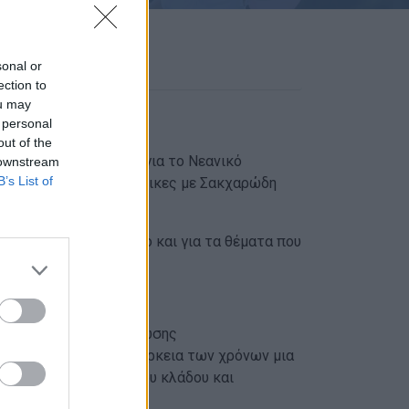
sonal or
ection to
ou may
 personal
out of the
υργήθηκε στην Ελλάδα για το Νεανικό
 downstream
B’s List of
α παιδιά και τους ενήλικες με Σακχαρώδη
ημονικές εξελίξεις όσο και για τα θέματα που
υση, την εργασία κ.λπ.
υργία μιας ισχυρής ένωσης
υτή ομάδα έγινε στη διάρκεια των χρόνων μια
ονείς αυτών, ιατροί του κλάδου και