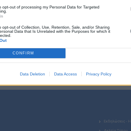
to opt-out of processing my Personal Data for Targeted
ται από:
ing.
In
από την Ένωση «Μαζί για το Παιδί».
o opt-out of Collection, Use, Retention, Sale, and/or Sharing
ersonal Data that Is Unrelated with the Purposes for which it
lected.
ούνται και με τη συνεργασία εταιρειών και επιχειρήσεων που 
Out
CONFIRM
Data Deletion
Data Access
Privacy Policy
Εκδηλώσεις - 
Δελτία Τύπου