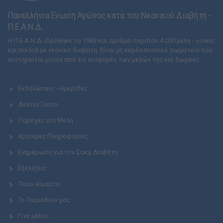
Πανελλήνια Ένωση Αγώνος κατά του Νεανικού Διαβήτη -
Π.Ε.Α.Ν.Δ.
Η Π.Ε.Α.Ν.Δ. ιδρύθηκε το 1983 και αριθμεί περίπου 4.000 μέλη - γονείς
και παιδιά με νεανικό διαβήτη. Είναι μη κερδοσκοπικό σωματείο που
συντηρείται μόνον από τις εισφορές των μελών της και δωρεές.
Εκδηλώσεις - Ημερίδες
Δελτία Τύπου
Παροχές για Μέλη
Χρήσιμες Πληροφορίες
Ενημέρωση για τον Σακχ.Διαβήτη
Εξελίξεις
Ποιοι είμαστε
Το Περιοδικό μας
Γίνε μέλος