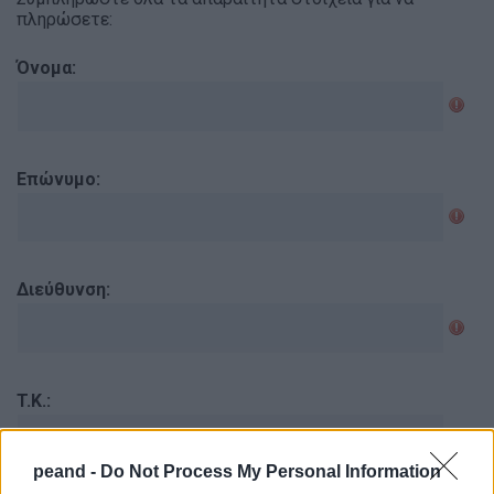
πληρώσετε:
Όνομα:
Επώνυμο:
Διεύθυνση:
T.K.:
peand -
Do Not Process My Personal Information